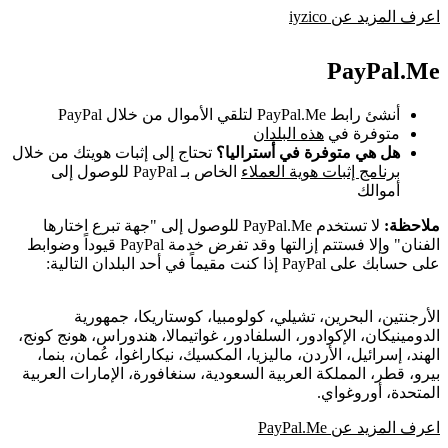
اعرف المزيد عن iyzico
PayPal.Me
أنشئ رابط PayPal.Me لتلقي الأموال من خلال PayPal
متوفرة في
هذه البلدان
هل هي متوفرة في أستراليا؟
تحتاج إلى إثبات هويتك من خلال
برنامج إثبات هوية العملاء
الخاص بـ PayPal للوصول إلى
أموالك
ملاحظة:
لا تستخدم PayPal.Me للوصول إلى "جهة تبرع اختارها
الفنان" وإلا فستتم إزالتها وقد تفرض خدمة PayPal قيوداً وضوابط
على حسابك على PayPal إذا كنت مقيماً في أحد البلدان التالية:
الأرجنتين، البحرين، تشيلي، كولومبيا، كوستاريكا، جمهورية
الدومينيكان، الإكوادور، السلفادور، غواتيمالا، هندوراس، هونج كونج،
الهند، إسرائيل، الأردن، ماليزيا، المكسيك، نيكاراغوا، عُمان، بنما،
بيرو، قطر، المملكة العربية السعودية، سنغافورة، الإمارات العربية
المتحدة، أوروغواي.
اعرف المزيد عن PayPal.Me