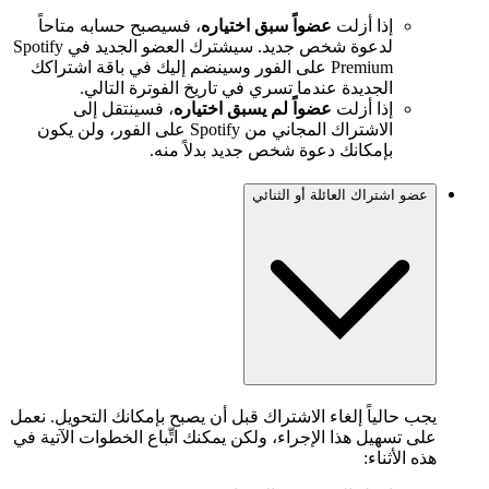
إذا أزلت
عضواً سبق اختياره
، فسيصبح حسابه متاحاً
لدعوة شخص جديد. سيشترك العضو الجديد في Spotify
Premium على الفور وسينضم إليك في باقة اشتراكك
الجديدة عندما تسري في تاريخ الفوترة التالي.
إذا أزلت
عضواً لم يسبق اختياره
، فسينتقل إلى
الاشتراك المجاني من Spotify على الفور، ولن يكون
بإمكانك دعوة شخص جديد بدلاً منه.
عضو اشتراك العائلة أو الثنائي
يجب حالياً إلغاء الاشتراك قبل أن يصبح بإمكانك التحويل. نعمل
على تسهيل هذا الإجراء، ولكن يمكنك اتِّباع الخطوات الآتية في
هذه الأثناء: