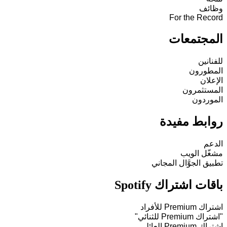
وظائف
For the Record
المجتمعات
للفنانين
المطورون
الإعلان
المستثمرون
الموردون
روابط مفيدة
الدعم
مشغّل الويب
تطبيق الجوَّال المجاني
باقات اشتراك Spotify
اشتراك Premium للأفراد
"اشتراك Premium للثنائي"
اشتراك Premium العائلي