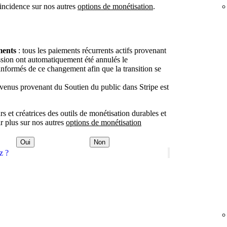
 incidence sur nos autres
options de monétisation
.
ments
: tous les paiements récurrents actifs provenant
ssion ont automatiquement été annulés le
informés de ce changement afin que la transition se
evenus provenant du Soutien du public dans Stripe est
 et créatrices des outils de monétisation durables et
ir plus sur nos autres
options de monétisation
Oui
Non
z ?