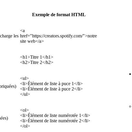
Exemple de format HTML
<a
charge les
href="https://creators.spotify.com/">notre
site web</a>
<h1>Titre 1</h1>
<h2>Titre 2</h2>
<ul>
<li>Élément de liste à puce 1</li>
briquées)
<li>Élément de liste à puce 2</li>
</ul>
<ol>
<li>Élément de liste numérotée 1</li>
uées)
<li>Élément de liste numérotée 2</li>
</ol>