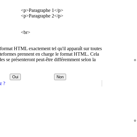
<p>Paragraphe 1</p>
<p>Paragraphe 2</p>
<br>
format HTML exactement tel qu'il apparaît sur toutes
plateformes prennent en charge le format HTML. Cela
des se présenteront peut-être différemment selon la
Oui
Non
z ?