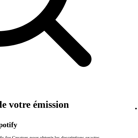
de votre émission
potify
ify for Creators pour obtenir les descriptions exactes