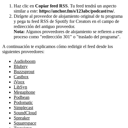
Haz clic en
Copiar feed RSS
. Tu feed tendrá un aspecto
similar a este:
https://anchor.fm/s/123abc/podcast/rss/
.
Dirígete al proveedor de alojamiento original de tu programa
y pega tu feed RSS de Spotify for Creators en el campo de
redirección del antiguo proveedor.
Nota:
Algunos proveedores de alojamiento se refieren a este
proceso como "redirección 301" o "traslado del programa".
A continuación te explicamos cómo redirigir el feed desde los
siguientes proveedores:
Audioboom
Blubrry
Buzzsprout
Castbox
iVoox
LibSyn
Megaphone
Podbean
Podomatic
Simplecast
SoundCloud
Spreaker
Squarespace