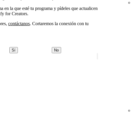
a en la que esté tu programa y pídeles que actualicen
fy for Creators.
ores,
contáctanos
. Cortaremos la conexión con tu
Sí
No