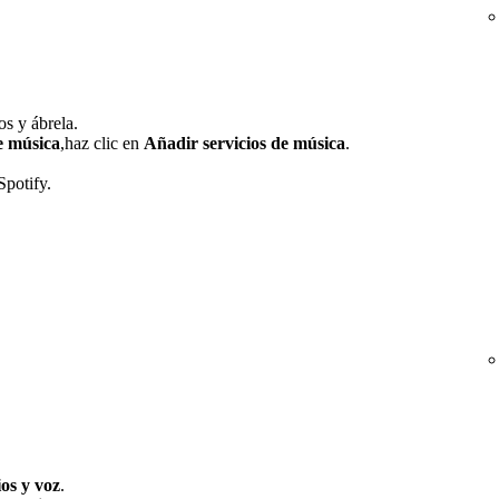
s y ábrela.
e música
,haz clic en
Añadir servicios de música
.
Spotify.
ios y voz
.