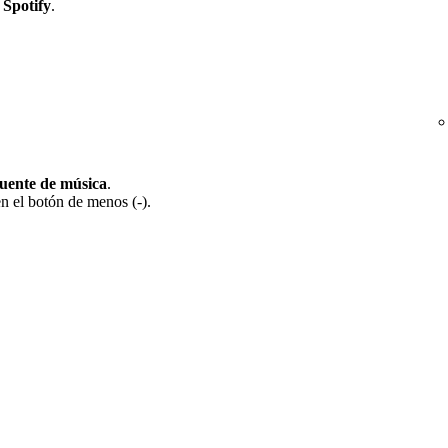
e
Spotify
.
fuente de música
.
en el botón de menos (-).