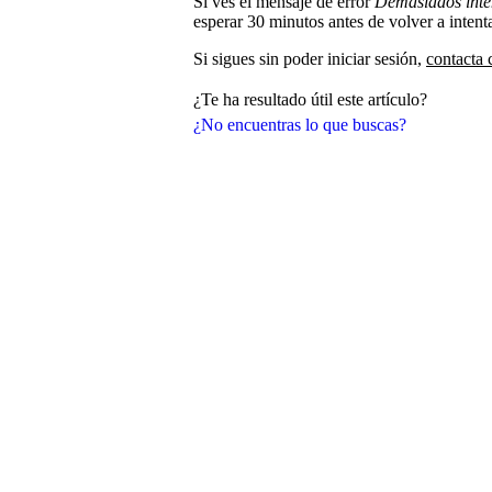
Si ves el mensaje de error
Demasiados inten
esperar 30 minutos antes de volver a intenta
Si sigues sin poder iniciar sesión,
contacta 
¿Te ha resultado útil este artículo?
¿No encuentras lo que buscas?