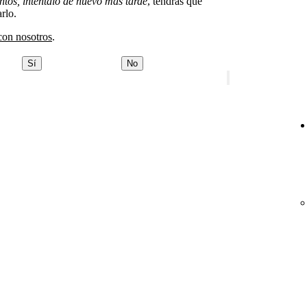
tos, inténtalo de nuevo más tarde
, tendrás que
rlo.
con nosotros
.
Sí
No