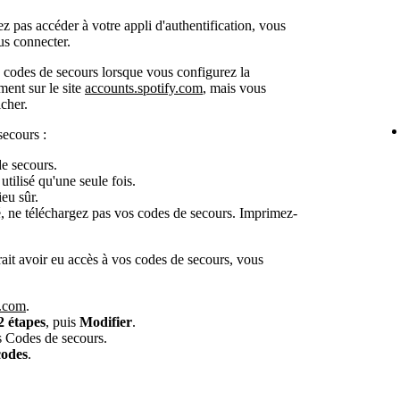
 pas accéder à votre appli d'authentification, vous
us connecter.
 codes de secours lorsque vous configurez la
ment sur le site
accounts.spotify.com
, mais vous
icher.
secours :
e secours.
tilisé qu'une seule fois.
eu sûr.
gé, ne téléchargez pas vos codes de secours. Imprimez-
ait avoir eu accès à vos codes de secours, vous
y.com
.
2 étapes
, puis
Modifier
.
 Codes de secours.
codes
.