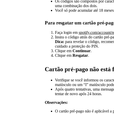
Os códigos são compostos por caract
uma combinação dos dois.
Você só pode acumular até 18 meses
Para resgatar um cartão pré‑pag
Faça login em
spotify.com/account/
Insira o código atrás do cartão pré‑p
Dica:
para revelar o código, recome
cuidado a proteção do PIN.
Clique em
Continuar
.
Clique em
Resgatar
.
Cartão pré-pago não está
Verifique se você informou os caract
maiúsculo ou um “I” maiúsculo pode
Após quatro tentativas, uma mensage
tentar de novo após 24 horas.
Observações:
O cartão pré‑pago não é aplicável a