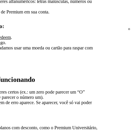
eres alfanuméricos: letras maiúsculas, números ou
 de Premium em sua conta.
o:
redeem
.
ago.
ndamos usar uma moeda ou cartão para raspar com
 funcionando
eres certos (ex.: um zero pode parecer um “O”
 parecer o número um).
m de erro aparece. Se aparecer, você só vai poder
 planos com desconto, como o Premium Universitário,