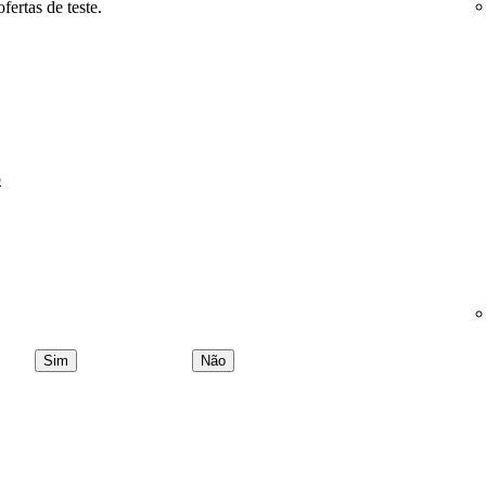
ertas de teste.
o
Sim
Não