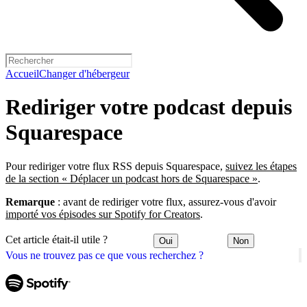
Accueil
Changer d'hébergeur
Rediriger votre podcast depuis
Squarespace
Pour rediriger votre flux RSS depuis Squarespace,
suivez les étapes
de la section « Déplacer un podcast hors de Squarespace »
.
Remarque
: avant de rediriger votre flux, assurez-vous d'avoir
importé vos épisodes sur Spotify for Creators
.
Cet article était-il utile ?
Oui
Non
Vous ne trouvez pas ce que vous recherchez ?