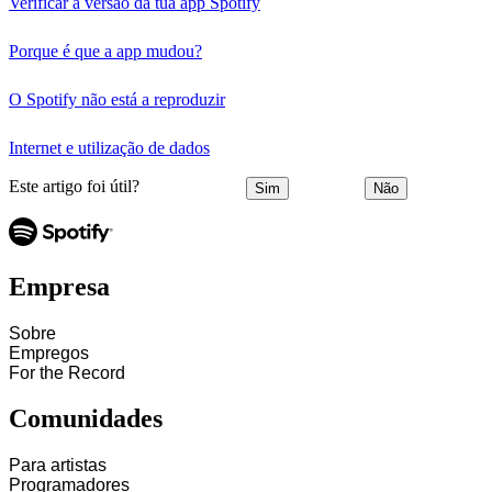
Verificar a versão da tua app Spotify
Porque é que a app mudou?
O Spotify não está a reproduzir
Internet e utilização de dados
Este artigo foi útil?
Sim
Não
Empresa
Sobre
Empregos
For the Record
Comunidades
Para artistas
Programadores