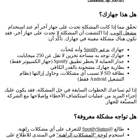
هل هذا جهازك؟
تحقّق مما إذا كانت المشكلة تحدث على جهاز آخر أم عند استخدام
مشغل الويب
. إذا اكتشفت أن المشكلة لا تحدث على جهاز آخر، فقد
تكون هناك مشكلة معينة في جهازك. تأكَّد أن:
جهازك
يدعم Spotify
وأنه مُحدَّث
جهازك توجد به مساحة تخزين لا تقل عن 250 ميجابايت
جدار الحماية لا يحظر تطبيق Spotify (جهاز الكمبيوتر فقط)
بطارية جهازك مشحونة بالقدر الكافي
بطاقة SD لا تسبب أي مشكلات، وحاوِل إزالتها (نظام
التشغيل Android فقط)
إذا لم تساعدك الخطوات السابقة في حل المشكلة، فقد يكون عليك
إجراء المزيد من عمليات استكشاف الأخطاء وإصلاحها مع الشركة
المصنِّعة للجهاز.
هل تواجه مشكلة معروفة؟
طالع
@SpotifyStatus
للتعرف على أي مشكلات راهنة.
استخدِم
لوحة "المشكلات الراهنة"
في المنتدى للاطِّلاع على