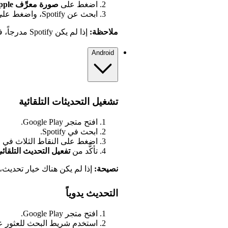
اضغط على
صورة معرِّف Apple
ابحث عن Spotify، واضغط على
ملاحظة:
إذا لم يكن Spotify مدرجاً، فسيكون تطبيقك على أحدث إصدار.
Android
تشغيل التحديثات التلقائية
افتح متجر Google Play.
ابحث في Spotify.
اضغط على النقاط الثلاث في ا
تأكَّد من
تفعيل التحديث التلقائ
نصيحة:
إذا لم يكن هناك خيار تحديث
التحديث يدوياً
افتح متجر Google Play.
استخدم شريط البحث للعثور على tify