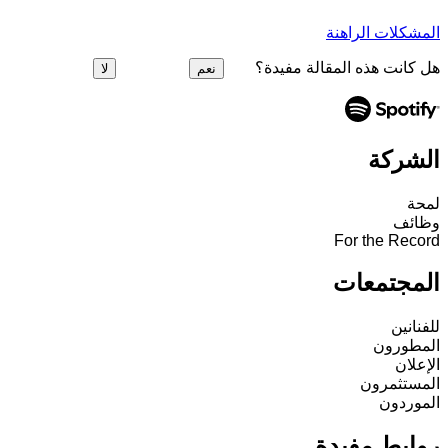
المشكلات الراهنة
هل كانت هذه المقالة مفيدة؟
نعم
لا
الشركة
لمحة
وظائف
For the Record
المجتمعات
للفنانين
المطورون
الإعلان
المستثمرون
الموردون
روابط مفيدة