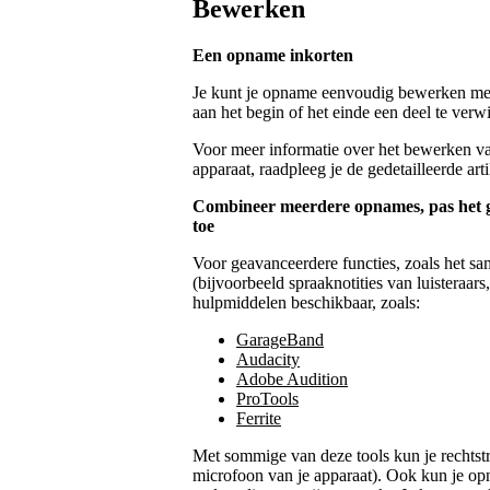
Bewerken
Een opname inkorten
Je kunt je opname eenvoudig bewerken met
aan het begin of het einde een deel te ver
Voor meer informatie over het bewerken v
apparaat, raadpleeg je de gedetailleerde ar
Combineer meerdere opnames, pas het g
toe
Voor geavanceerdere functies, zoals het s
(bijvoorbeeld spraaknotities van luisteraar
hulpmiddelen beschikbaar, zoals:
GarageBand
Audacity
Adobe Audition
ProTools
Ferrite
Met sommige van deze tools kun je rechtst
microfoon van je apparaat). Ook kun je op