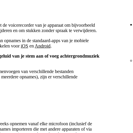
 de voicerecorder van je apparaat om bijvoorbeeld
wijderen en om stukken zonder spraak te verwijderen.
an opnames in de standaard-apps van je mobiele
tikelen voor
iOS
en
Android
.
eluid van je stem aan of voeg achtergrondmuziek
amenvoegen van verschillende bestanden
s, meerdere opnames), zijn er verschillende
reeks opnemen vanaf elke microfoon (inclusief de
names importeren die met andere apparaten of via