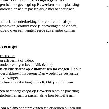
limme reclameonderbrekingen gebruiken
.
ngen hebt toegevoegd op
Bewerken
om de plaatsing
roleren en aan te passen als je hier behoefte aan
me reclameonderbrekingen te controleren als je
ngesproken gebruikt voor je afleveringen of video's,
oeld over een geïntegreerde advertentie kunnen
leveringen
r Creators
en aflevering of video.
eonderbrekingen bevat, klik dan op
en
en klik daarna op
Automatisch toevoegen
. Heb je
nderbrekingen invoegen? Dan worden de bestaande
n vervangen.
 reclameonderbrekingen heeft, klik je op
Slimme
n
.
ngen hebt toegevoegd op
Bewerken
om de plaatsing
roleren en aan te passen als je hier behoefte aan
 om reclameonderbrekingen te verwerken bij een uur