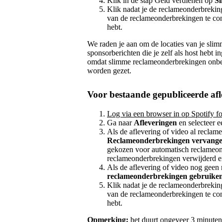
Klik in de stap Geld verdienen op
S
Klik nadat je de reclameonderbreki
van de reclameonderbrekingen te cont
hebt.
We raden je aan om de locaties van je slim
sponsorberichten die je zelf als host hebt i
omdat slimme reclameonderbrekingen onbed
worden gezet.
Voor bestaande gepubliceerde af
Log via een browser in op Spotify fo
Ga naar
Afleveringen
en selecteer e
Als de aflevering of video al reclam
Reclameonderbrekingen vervang
gekozen voor automatisch reclameo
reclameonderbrekingen verwijderd e
Als de aflevering of video nog geen
reclameonderbrekingen gebruike
Klik nadat je de reclameonderbreki
van de reclameonderbrekingen te cont
hebt.
Opmerking:
het duurt ongeveer 3 minuten