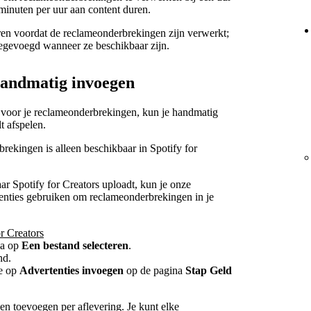
 minuten per uur aan content duren.
ceren voordat de reclameonderbrekingen zijn verwerkt;
oegevoegd wanneer ze beschikbaar zijn.
andmatig invoegen
ert voor je reclameonderbrekingen, kun je handmatig
t afspelen.
ekingen is alleen beschikbaar in Spotify for
ar Spotify for Creators uploadt, kun je onze
enties gebruiken om reclameonderbrekingen in je
r Creators
na op
Een bestand selecteren
.
nd.
je op
Advertenties invoegen
op de pagina
Stap Geld
n toevoegen per aflevering. Je kunt elke