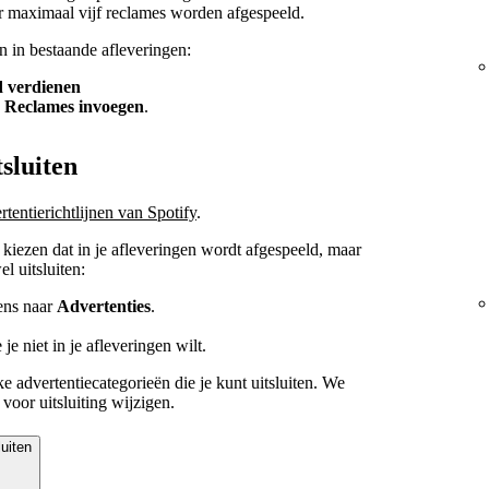
r maximaal vijf reclames worden afgespeeld.
 in bestaande afleveringen:
d verdienen
p
Reclames invoegen
.
sluiten
rtentierichtlijnen van Spotify
.
s kiezen dat in je afleveringen wordt afgespeeld, maar
l uitsluiten:
ens naar
Advertenties
.
je niet in je afleveringen wilt.
 advertentiecategorieën die je kunt uitsluiten. We
voor uitsluiting wijzigen.
luiten