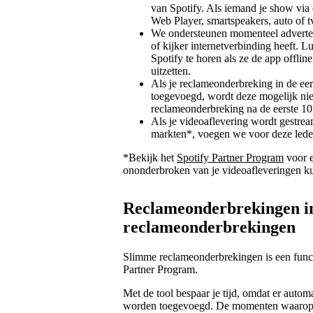
van Spotify. Als iemand je show via 
Web Player, smartspeakers, auto of t
We ondersteunen momenteel advertent
of kijker internetverbinding heeft. Lu
Spotify te horen als ze de app offlin
uitzetten.
Als je reclameonderbreking in de ee
toegevoegd, wordt deze mogelijk nie
reclameonderbreking na de eerste 10 
Als je videoaflevering wordt gestre
markten*, voegen we voor deze leden
*Bekijk het
Spotify Partner Program
voor e
ononderbroken van je videoafleveringen k
Reclameonderbrekingen in
reclameonderbrekingen
Slimme reclameonderbrekingen is een functi
Partner Program.
Met de tool bespaar je tijd, omdat er auto
worden toegevoegd. De momenten waarop 