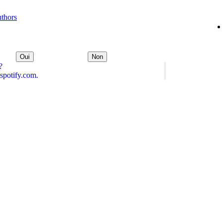
uthors
Oui
Non
?
spotify.com.