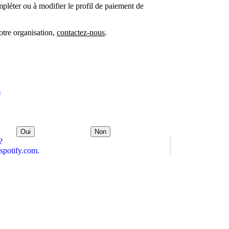
ompléter ou à modifier le profil de paiement de
otre organisation,
contactez-nous
.
s
Oui
Non
?
spotify.com.