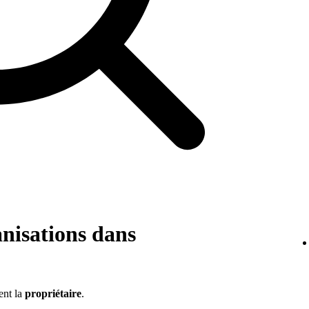
anisations dans
ent la
propriétaire
.