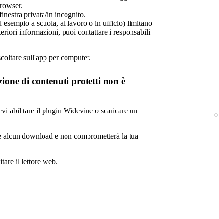
browser.
finestra privata/in incognito.
 esempio a scuola, al lavoro o in ufficio) limitano
teriori informazioni, puoi contattare i responsabili
oltare sull'
app per computer
.
ione di contenuti protetti non è
vi abilitare il plugin Widevine o scaricare un
ede alcun download e non comprometterà la tua
tare il lettore web.