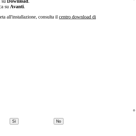
a su
Download
.
cca su
Avanti
.
eta all'installazione, consulta il
centro download di
Sì
No