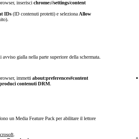
browser, inserisci
chrome://settings/content
nt IDs
(ID contenuti protetti) e seleziona
Allow
ito).
i avviso gialla nella parte superiore della schermata.
 browser, immetti
about:preferences#content
produci contenuti DRM
.
no un Media Feature Pack per abilitare il lettore
crosoft
.