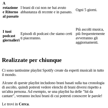
A
rotazione
I brani di cui non ne hai avuto
Ogni 5 giorni.
e Ritorno
abbastanza di recente e in passato.
al passato
Più ascolti musica,
I tuoi
Episodi di podcast che siamo certi
più frequentemente
podcast
ti piaceranno.
avverranno gli
giornalieri
aggiornamenti.
Realizzate per chiunque
Ci sono tantissime playlist Spotify create da esperti musicali in tutto
il mondo.
Alcune di queste playlist includono brani basati sulla tua cronologia
di ascolto, quindi potresti vedere elenchi di brani diversi rispetto a
un'altra persona. Ad esempio, se una playlist ha delle "hit da
cantare", verranno inclusi brani di cui potresti conoscere le parole!
Le trovi in
Cerca
.