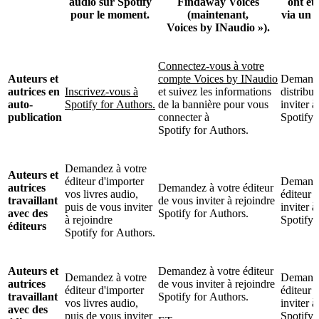
audio sur Spotify
Findaway Voices
ont ét
pour le moment.
(maintenant,
via un a
Voices by INaudio »).
Connectez-vous à votre
Auteurs et
compte Voices by INaudio
Demande
autrices en
Inscrivez-vous à
et suivez les informations
distribu
auto-
Spotify for Authors.
de la bannière pour vous
inviter à
publication
connecter à
Spotify 
Spotify for Authors.
Demandez à votre
Auteurs et
éditeur d'importer
Demande
autrices
Demandez à votre éditeur
vos livres audio,
éditeur 
travaillant
de vous inviter à rejoindre
puis de vous inviter
inviter à
avec des
Spotify for Authors.
à rejoindre
Spotify 
éditeurs
Spotify for Authors.
Auteurs et
Demandez à votre éditeur
Demandez à votre
Demande
autrices
de vous inviter à rejoindre
éditeur d'importer
éditeur 
travaillant
Spotify for Authors.
vos livres audio,
inviter à
avec des
puis de vous inviter
Spotify 