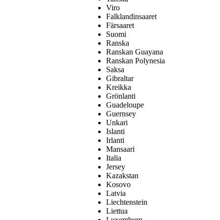
Viro
Falklandinsaaret
Färsaaret
Suomi
Ranska
Ranskan Guayana
Ranskan Polynesia
Saksa
Gibraltar
Kreikka
Grönlanti
Guadeloupe
Guernsey
Unkari
Islanti
Irlanti
Mansaari
Italia
Jersey
Kazakstan
Kosovo
Latvia
Liechtenstein
Liettua
Luxemburg