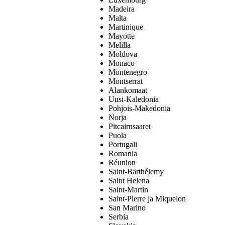
Madeira
Malta
Martinique
Mayotte
Melilla
Moldova
Monaco
Montenegro
Montserrat
Alankomaat
Uusi-Kaledonia
Pohjois-Makedonia
Norja
Pitcairnsaaret
Puola
Portugali
Romania
Réunion
Saint-Barthélemy
Saint Helena
Saint-Martin
Saint-Pierre ja Miquelon
San Marino
Serbia