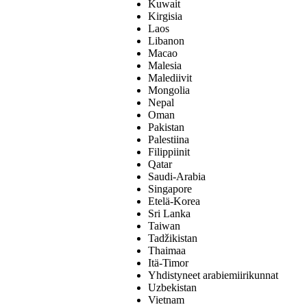
Kuwait
Kirgisia
Laos
Libanon
Macao
Malesia
Malediivit
Mongolia
Nepal
Oman
Pakistan
Palestiina
Filippiinit
Qatar
Saudi-Arabia
Singapore
Etelä-Korea
Sri Lanka
Taiwan
Tadžikistan
Thaimaa
Itä-Timor
Yhdistyneet arabiemiirikunnat
Uzbekistan
Vietnam