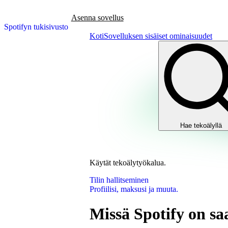
Asenna sovellus
Spotifyn tukisivusto
Koti
Sovelluksen sisäiset ominaisuudet
Hae tekoälyllä
Käytät tekoälytyökalua.
Tilin hallitseminen
Profiilisi, maksusi ja muuta.
Missä Spotify on sa