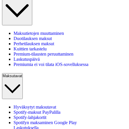
Maksutietojen muuttaminen
Duotilauksen maksut
Perhetilauksen maksut
Kuittien tarkastelu
Premium-tilausten peruuttaminen
Laskutuspäivä
Premiumia ei voi tilata iOS-sovelluksessa
Maksutavat
Hyväksytyt maksutavat
Spotify-maksut PayPalilla
Spotify-lahjakortit
Spotifyn maksaminen Google Play
Laskutuksella