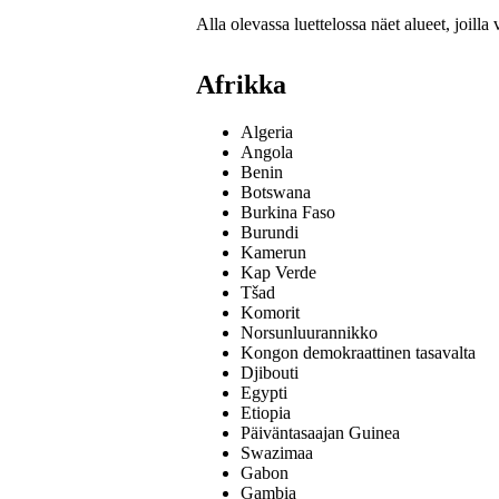
Alla olevassa luettelossa näet alueet, joilla 
Afrikka
Algeria
Angola
Benin
Botswana
Burkina Faso
Burundi
Kamerun
Kap Verde
Tšad
Komorit
Norsunluurannikko
Kongon demokraattinen tasavalta
Djibouti
Egypti
Etiopia
Päiväntasaajan Guinea
Swazimaa
Gabon
Gambia