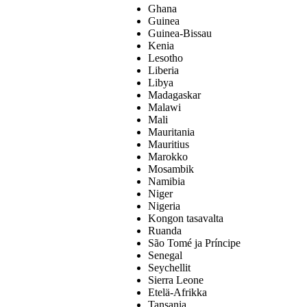
Ghana
Guinea
Guinea-Bissau
Kenia
Lesotho
Liberia
Libya
Madagaskar
Malawi
Mali
Mauritania
Mauritius
Marokko
Mosambik
Namibia
Niger
Nigeria
Kongon tasavalta
Ruanda
São Tomé ja Príncipe
Senegal
Seychellit
Sierra Leone
Etelä-Afrikka
Tansania