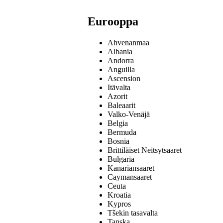
Eurooppa
Ahvenanmaa
Albania
Andorra
Anguilla
Ascension
Itävalta
Azorit
Baleaarit
Valko-Venäjä
Belgia
Bermuda
Bosnia
Brittiläiset Neitsytsaaret
Bulgaria
Kanariansaaret
Caymansaaret
Ceuta
Kroatia
Kypros
Tšekin tasavalta
Tanska