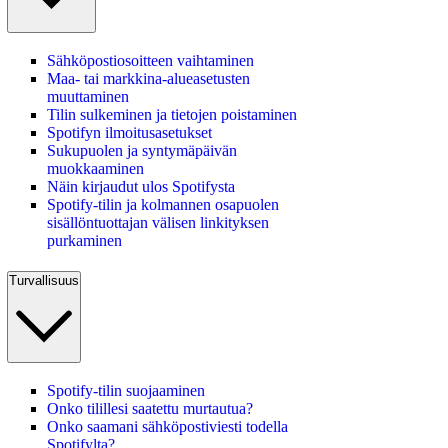
Sähköpostiosoitteen vaihtaminen
Maa- tai markkina-alueasetusten
muuttaminen
Tilin sulkeminen ja tietojen poistaminen
Spotifyn ilmoitusasetukset
Sukupuolen ja syntymäpäivän
muokkaaminen
Näin kirjaudut ulos Spotifysta
Spotify-tilin ja kolmannen osapuolen
sisällöntuottajan välisen linkityksen
purkaminen
Turvallisuus
Spotify-tilin suojaaminen
Onko tilillesi saatettu murtautua?
Onko saamani sähköpostiviesti todella
Spotifylta?