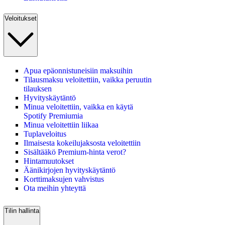
Veloitukset
Apua epäonnistuneisiin maksuihin
Tilausmaksu veloitettiin, vaikka peruutin
tilauksen
Hyvityskäytäntö
Minua veloitettiin, vaikka en käytä
Spotify Premiumia
Minua veloitettiin liikaa
Tuplaveloitus
Ilmaisesta kokeilujaksosta veloitettiin
Sisältääkö Premium‑hinta verot?
Hintamuutokset
Äänikirjojen hyvityskäytäntö
Korttimaksujen vahvistus
Ota meihin yhteyttä
Tilin hallinta