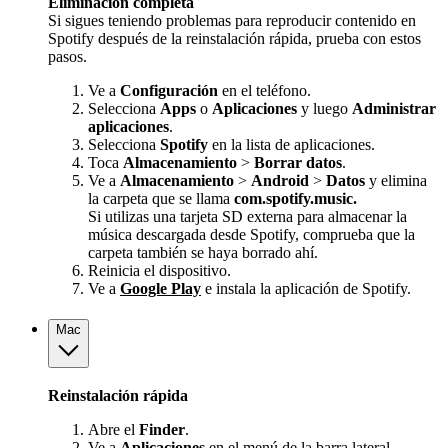
Eliminación completa
Si sigues teniendo problemas para reproducir contenido en
Spotify después de la reinstalación rápida, prueba con estos
pasos.
Ve a
Configuración
en el teléfono.
Selecciona
Apps
o
Aplicaciones
y luego
Administrar
aplicaciones
.
Selecciona
Spotify
en la lista de aplicaciones.
Toca
Almacenamiento
>
Borrar datos
.
Ve a
Almacenamiento
>
Android
>
Datos
y elimina
la carpeta que se llama
com.spotify.music.
Si utilizas una tarjeta SD externa para almacenar la
música descargada desde Spotify, comprueba que la
carpeta también se haya borrado ahí.
Reinicia el dispositivo.
Ve a
Google Play
e instala la aplicación de Spotify.
Mac
Reinstalación rápida
Abre el
Finder
.
Ve a
Aplicaciones
en el menú de la barra lateral.