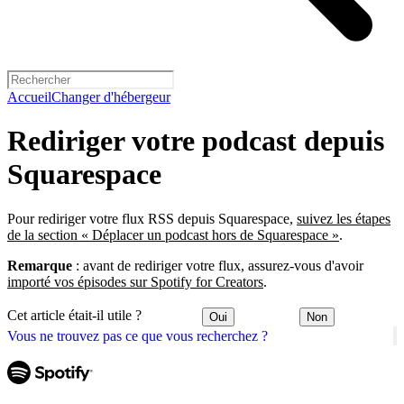
Accueil
Changer d'hébergeur
Rediriger votre podcast depuis
Squarespace
Pour rediriger votre flux RSS depuis Squarespace,
suivez les étapes
de la section « Déplacer un podcast hors de Squarespace »
.
Remarque
: avant de rediriger votre flux, assurez-vous d'avoir
importé vos épisodes sur Spotify for Creators
.
Cet article était-il utile ?
Oui
Non
Vous ne trouvez pas ce que vous recherchez ?