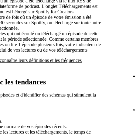
u'un épisode a été téléchargé via le flux RSS de
plateforme de podcast. L'onglet Téléchargements est
nu est hébergé sur Spotify for Creators.
re de fois où un épisode de votre émission a été
0 secondes sur Spotify, ou téléchargé sur toute autre
ectionnée.
tes qui ont écouté ou téléchargé un épisode de cette
nt la période sélectionnée. Comme certains membres
 ou lire 1 épisode plusieurs fois, votre indicateur de
celui de vos lectures ou de vos téléchargements.
connaître leurs définitions et les fréquences
c les tendances
isodes et d'identifier des schémas qui stimulent la
s.
e normale de vos épisodes récents.
ue les lectures et les téléchargements, le temps de