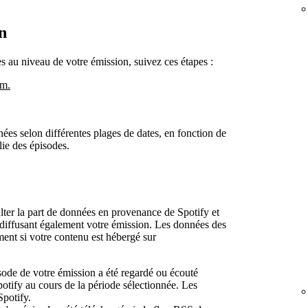
n
s au niveau de votre émission, suivez ces étapes :
om.
nées selon différentes plages de dates, en fonction de
lie des épisodes.
ter la part de données en provenance de Spotify et
s diffusant également votre émission. Les données des
ent si votre contenu est hébergé sur
ode de votre émission a été regardé ou écouté
tify au cours de la période sélectionnée. Les
potify.