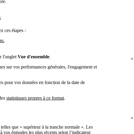
ore.
s
ez ces étapes :
om.
z l'onglet
Vue d'ensemble
.
ques sur vos performances générales, l'engagement et
es pour vos données en fonction de la date de
 des
statistiques propres à ce format
.
 telles que « supérieur à la tranche normale ». Les
à vos épisodes les plus récents selon l’indicateur