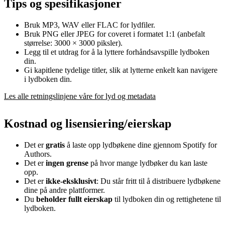
Tips og spesifikasjoner
Bruk MP3, WAV eller FLAC for lydfiler.
Bruk PNG eller JPEG for coveret i formatet 1:1 (anbefalt
størrelse: 3000 × 3000 piksler).
Legg til et utdrag for å la lyttere forhåndsavspille lydboken
din.
Gi kapitlene tydelige titler, slik at lytterne enkelt kan navigere
i lydboken din.
Les alle retningslinjene våre for lyd og metadata
Kostnad og lisensiering/eierskap
Det er
gratis
å laste opp lydbøkene dine gjennom Spotify for
Authors.
Det er
ingen grense
på hvor mange lydbøker du kan laste
opp.
Det er
ikke-eksklusivt
: Du står fritt til å distribuere lydbøkene
dine på andre plattformer.
Du
beholder fullt eierskap
til lydboken din og rettighetene til
lydboken.