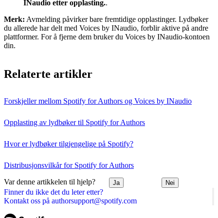
INaudio etter opplasting.
.
Merk:
Avmelding påvirker bare fremtidige opplastinger. Lydbøker
du allerede har delt med Voices by INaudio, forblir aktive på andre
plattformer. For å fjerne dem bruker du Voices by INaudio-kontoen
din.
Relaterte artikler
Forskjeller mellom Spotify for Authors og Voices by INaudio
Opplasting av lydbøker til Spotify for Authors
Hvor er lydbøker tilgjengelige på Spotify?
Distribusjonsvilkår for Spotify for Authors
Var denne artikkelen til hjelp?
Ja
Nei
Finner du ikke det du leter etter?
Kontakt oss på authorsupport@spotify.com