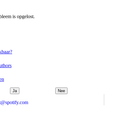
bleem is opgelost.
ikbaar?
uthors
en
Ja
Nee
rt@spotify.com