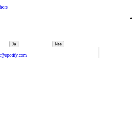
hors
Ja
Nee
rt@spotify.com