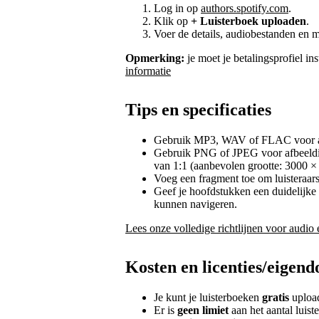
Log in op
authors.spotify.com
.
Klik op
+ Luisterboek uploaden
.
Voer de details, audiobestanden en m
Opmerking:
je moet je betalingsprofiel in
informatie
Tips en specificaties
Gebruik MP3, WAV of FLAC voor a
Gebruik PNG of JPEG voor afbeeldi
van 1:1 (aanbevolen grootte: 3000 ×
Voeg een fragment toe om luisteraars
Geef je hoofdstukken een duidelijke t
kunnen navigeren.
Lees onze volledige richtlijnen voor audi
Kosten en licenties/eigen
Je kunt je luisterboeken
gratis
upload
Er is
geen limiet
aan het aantal luist