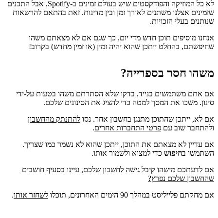
לא כל המוזיקה והפודקסטים שיש בעולם זמינים ב-Spotify, אבל התכנים
שזמינים אצלנו משתנים לאורך זמן ובין מדינות. זאת בהתאם להרשאות
שנותנים בעלי הזכויות.
אנחנו מוסיפים תוכן חדש מדי יום, כך שגם אם לא מצאתם משהו
שחיפשתם, בהחלט ייתכן שהוא יהיה זמין (או זמין מחדש) בקרוב!
משהו חסר בספרייה?
אם אתם משתמשים בנייד, בדקו שלא הסתרתם משהו בטעות על-ידי
סינון. משכו את המסך למטה כדי להציג את הסינונים שלכם.
אם לא, ייתכן שהתוכן מתנגן בחשבון אחר. נסו
להתנתק מהחשבון
ולהתחבר שוב עם
פרטי התחברות אחרים
.
אם עדיין לא מצאתם את התוכן, ייתכן שהוא לא נשמר כמו שצריך.
השתמשו ב
חיפוש
כדי למצוא ולשמור אותו.
אם לדעתכם מישהו קיבל גישה לחשבון שלכם, עיינו בסעיף
חושבים
שהחשבון שלכם נפרץ?
אם מחקתם פלייליסט במהלך 90 הימים האחרונים, תוכלו
לשחזר אותו
.