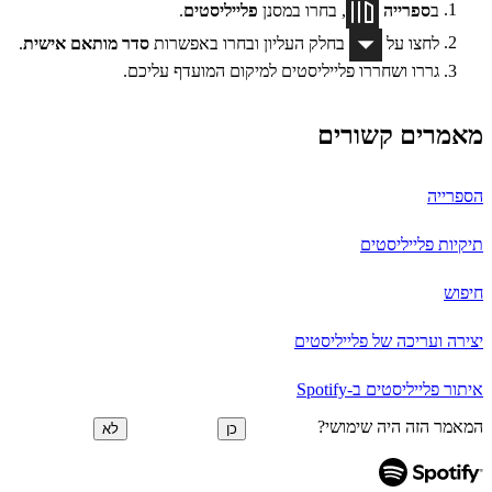
ב
ספרייה
, בחרו במסנן
פלייליסטים
.
לחצו על
בחלק העליון ובחרו באפשרות
סדר מותאם אישית
.
גררו ושחררו פלייליסטים למיקום המועדף עליכם.
מאמרים קשורים
הספרייה
תיקיות פלייליסטים
חיפוש
יצירה ועריכה של פלייליסטים
איתור פלייליסטים ב-Spotify
המאמר הזה היה שימושי?
כן
לא