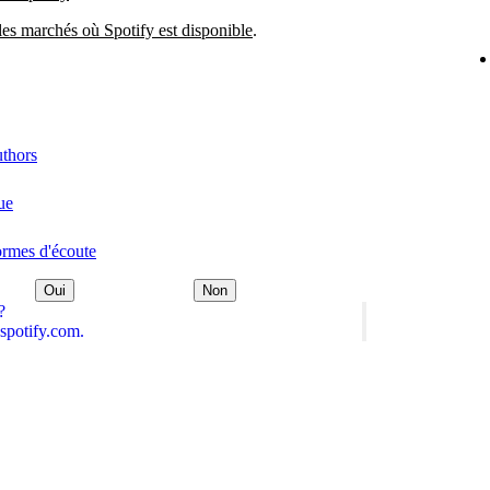
les marchés où Spotify est disponible
.
uthors
ue
formes d'écoute
Oui
Non
?
spotify.com.