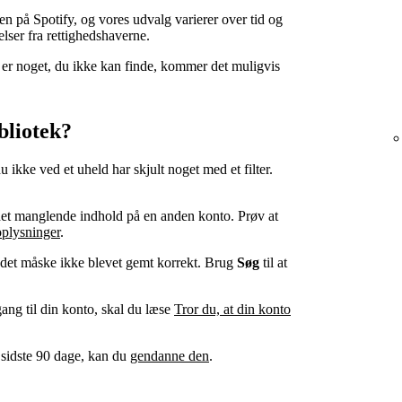
en på Spotify, og vores udvalg varierer over tid og
delser fra rettighedshaverne.
er er noget, du ikke kan finde, kommer det muligvis
bliotek?
u ikke ved et uheld har skjult noget med et filter.
s det manglende indhold på en anden konto. Prøv at
oplysninger
.
r det måske ikke blevet gemt korrekt. Brug
Søg
til at
gang til din konto, skal du læse
Tror du, at din konto
e sidste 90 dage, kan du
gendanne den
.