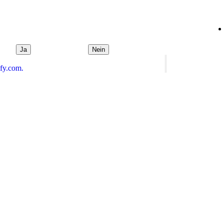
Ja
Nein
ify.com.