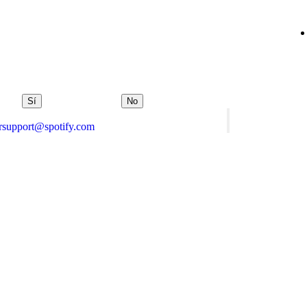
Sí
No
orsupport@spotify.com