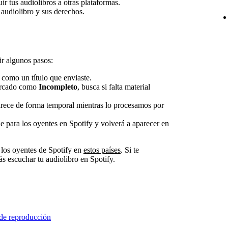
buir tus audiolibros a otras plataformas.
 audiolibro y sus derechos.
ir algunos pasos:
como un título que enviaste.
marcado como
Incompleto
, busca si falta material
arece de forma temporal mientras lo procesamos por
ble para los oyentes en Spotify y volverá a aparecer en
 los oyentes de Spotify en
estos países
. Si te
ás escuchar tu audiolibro en Spotify.
 de reproducción