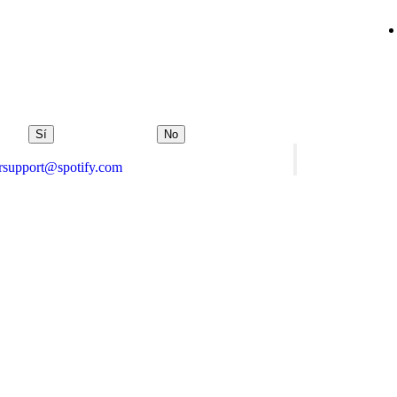
Sí
No
orsupport@spotify.com