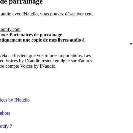
 de parrainage
s audio avec INaudio, vous pouvez désactiver cette
spotify.com
.
onnez
Partenaires de parrainage
.
iquement une copie de mes livres audio à
cela n'affectera que vos futures importations. Les
ec Voices by INaudio restent en ligne sur d'autres
votre compte Voices by INaudio.
oices by INaudio
uthors
otify ?