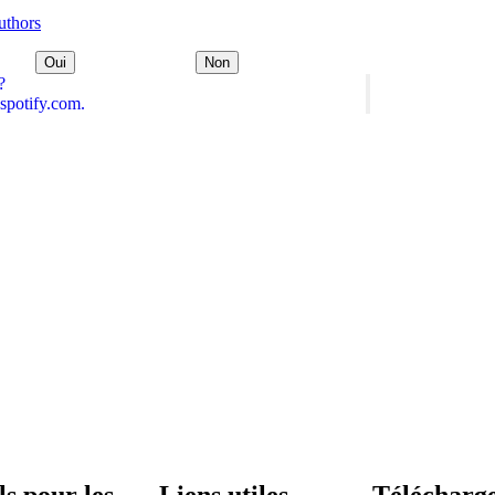
uthors
Oui
Non
?
spotify.com.