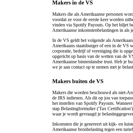
Makers in de VS
Makers die als Amerikaanse personen wor
voordat ze voor de eerste keer worden uitbeta
vinden via Spotify Payouts. Op het biljet b
Amerikaanse inkomstenbelastingen in als je
In de VS geldt het volgende als Amerikaans
Amerikaans staatsburger of een in de VS w
corporatie, bedrijf of vereniging die is opg
opgericht op basis van de wetten van de V
Amerikaanse binnenlandse trust. Heb je hul
we je aan contact op te nemen met je belas
Makers buiten de VS
Makers die worden beschouwd als niet-Am
de IRS indienen. Als dit op jou van toepass
het instellen van Spotify Payouts. Wanneer 
stap Belastingformulier ('Tax Certification'
waar je wordt gevraagd je belastinggegeven
Inkomsten die je genereert uit kijk- en lui
Amerikaanse bronbelasting tegen een tarie