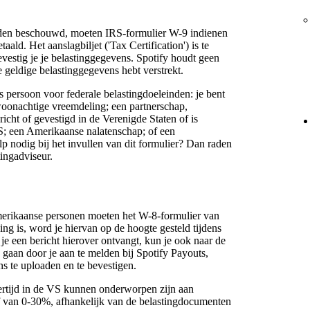
den beschouwd, moeten IRS-formulier W-9 indienen
ald. Het aanslagbiljet ('Tax Certification') is te
evestig je je belastinggegevens. Spotify houdt geen
 geldige belastinggegevens hebt verstrekt.
 persoon voor federale belastingdoeleinden: je bent
oonachtige vreemdeling; een partnerschap,
ericht of gevestigd in de Verenigde Staten of is
S; een Amerikaanse nalatenschap; of een
p nodig bij het invullen van dit formulier? Dan raden
tingadviseur.
erikaanse personen moeten het W-8-formulier van
ing is, word je hiervan op de hoogte gesteld tijdens
je een bericht hierover ontvangt, kun je ook naar de
) gaan door je aan te melden bij Spotify Payouts,
s te uploaden en te bevestigen.
stertijd in de VS kunnen onderworpen zijn aan
f van 0-30%, afhankelijk van de belastingdocumenten