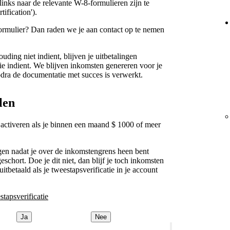
 links naar de relevante W-8-formulieren zijn te
ification').
 formulier? Dan raden we je aan contact op te nemen
ouding niet indient, blijven je uitbetalingen
ie indient. We blijven inkomsten genereren voor je
dra de documentatie met succes is verwerkt.
len
e activeren als je binnen een maand $ 1000 of meer
gen nadat je over de inkomstengrens heen bent
schort. Doe je dit niet, dan blijf je toch inkomsten
etaald als je tweestapsverificatie in je account
stapsverificatie
Ja
Nee