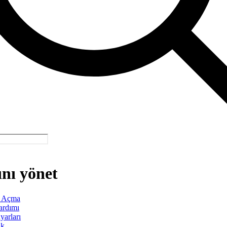
nı yönet
 Açma
Yardımı
yarları
ik