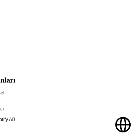
anları
el
ci
tify AB