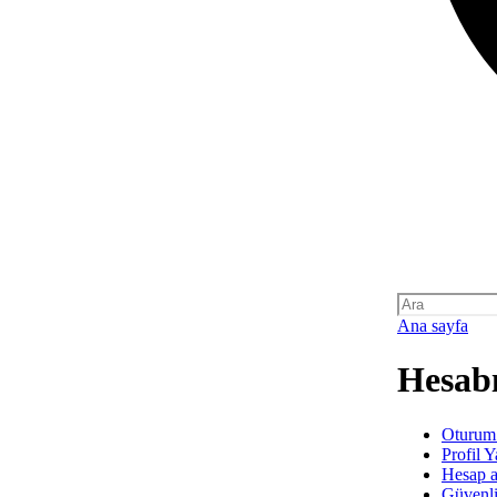
Ana sayfa
Hesabı
Oturum
Profil 
Hesap a
Güvenl