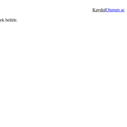
Kaydol
Oturum aç
k belirle.