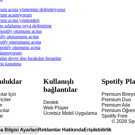
urum açma yöntemini değiştiriyoruz
turum açamıyorum
urum açma yöntemleri
nı sıfırlama veya değiştirme
Spotify otumunu açma
tify oturumunu açma
otify oturumunu açma
Spotify otumunu açma
çalamıyorum
ndan devre dışı bırakılan hesaplar
umu kapatma
uluklar
Kullanışlı
Spotify Pl
bağlantılar
lar İçin
Premium Bireys
iciler
Premium Duo
Destek
m
Premium Aile
Web Player
cılar
Premium Öğren
Ücretsiz Mobil Uygulama
ar
Spotify Free
©
2026
Spo
 Bilgisi Ayarları
Reklamlar Hakkında
Erişilebilirlik