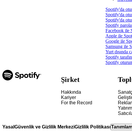
Spotify'da ot
Spotify'da o
Spotify'da ot
Spotify parola
Facebook ile 
Apple ile Spo
Google ile Sp
Samsung ile 
Yurt dışında 
Spotify tarafı
Spotify otur
Şirket
Topl
Hakkında
Sanatçı
Kariyer
Geliştir
For the Record
Rekla
Yatırım
Satıcıl
Yasal
Güvenlik ve Gizlilik Merkezi
Gizlilik Politikası
Tanımlama