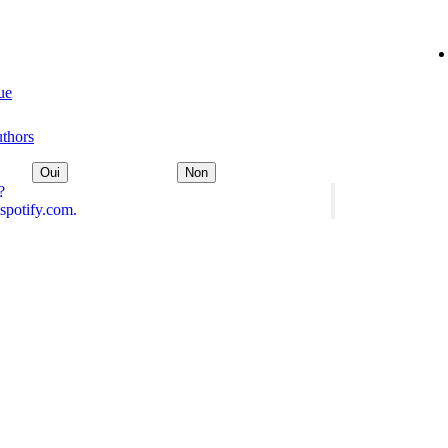
ue
uthors
Oui
Non
?
spotify.com.