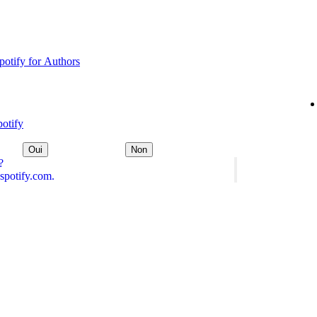
Spotify for Authors
potify
Oui
Non
?
spotify.com.