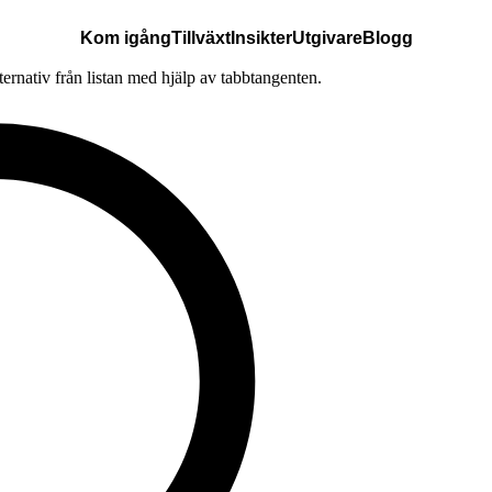
Kom igång
Tillväxt
Insikter
Utgivare
Blogg
lternativ från listan med hjälp av tabbtangenten.