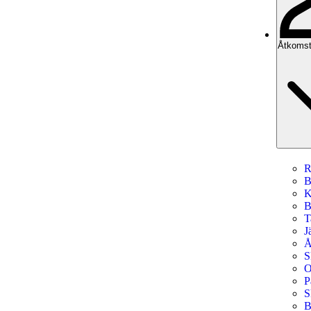
Åtkomst
R
B
K
B
T
J
Å
S
O
P
S
B