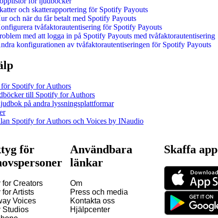
opplistor för ljudböcker
katter och skatterapportering för Spotify Payouts
ur och när du får betalt med Spotify Payouts
onfigurera tvåfaktorautentisering för Spotify Payouts
roblem med att logga in på Spotify Payouts med tvåfaktorautentisering
ndra konfigurationen av tvåfaktorautentiseringen för Spotify Payouts
älp
 för Spotify for Authors
böcker till Spotify for Authors
ljudbok på andra lyssningsplattformar
er
llan Spotify for Authors och Voices by INaudio
tyg för
Användbara
Skaffa ap
ovspersoner
länkar
 for Creators
Om
 for Artists
Press och media
way Voices
Kontakta oss
y Studios
Hjälpcenter