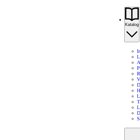
Katalog
I
L
A
P
R
V
D
H
L
T
L
D
S