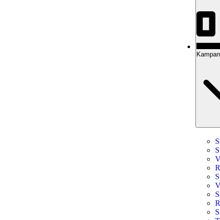
Kampanje
S
S
V
R
S
V
S
R
S