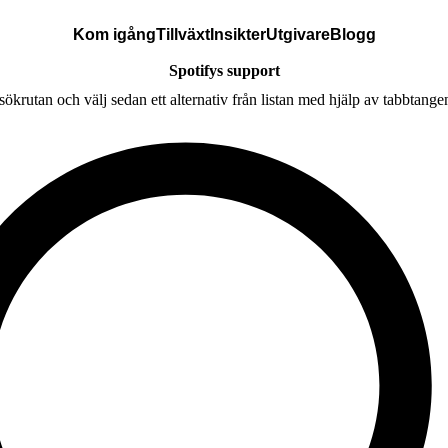
Kom igång
Tillväxt
Insikter
Utgivare
Blogg
Spotifys support
 sökrutan och välj sedan ett alternativ från listan med hjälp av tabbtange