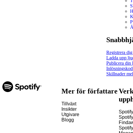
T
S
H
K
P
Ä
Snabbhj
Registrera dig
Ladda upp ljud
Publicera din 
Inlösningskod
Skillnader me
Mer för författare
Verk
upph
Tillväxt
Insikter
Spotify
Utgivare
Spotify
Blogg
Finda
Spotif