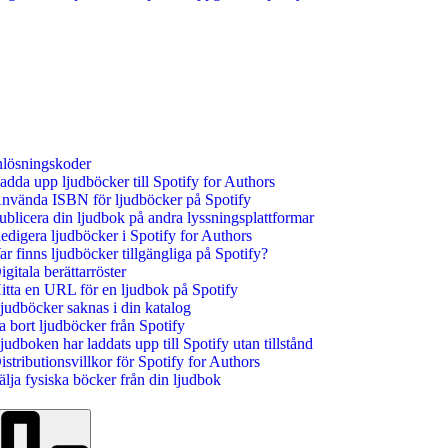
nlösningskoder
adda upp ljudböcker till Spotify for Authors
nvända ISBN för ljudböcker på Spotify
ublicera din ljudbok på andra lyssningsplattformar
edigera ljudböcker i Spotify for Authors
ar finns ljudböcker tillgängliga på Spotify?
igitala berättarröster
itta en URL för en ljudbok på Spotify
judböcker saknas i din katalog
a bort ljudböcker från Spotify
judboken har laddats upp till Spotify utan tillstånd
istributionsvillkor för Spotify for Authors
älja fysiska böcker från din ljudbok