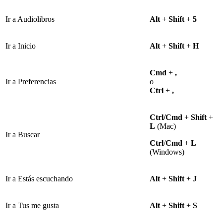
Ir a Audiolibros
Alt
+
Shift
+
5
Ir a Inicio
Alt
+
Shift
+
H
Cmd
+
,
Ir a Preferencias
o
Ctrl
+
,
Ctrl/Cmd
+
Shift
+
L
(Mac)
Ir a Buscar
Ctrl
/
Cmd
+
L
(Windows)
Ir a Estás escuchando
Alt
+
Shift
+
J
Ir a Tus me gusta
Alt
+
Shift
+
S