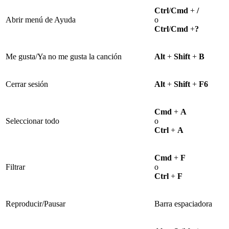
Ctrl
/
Cmd
+
/
Abrir menú de Ayuda
o
Ctrl
/
Cmd
+
?
Me gusta/Ya no me gusta la canción
Alt
+
Shift
+
B
Cerrar sesión
Alt
+
Shift
+
F6
Cmd
+
A
Seleccionar todo
o
Ctrl
+
A
Cmd
+
F
Filtrar
o
Ctrl
+
F
Reproducir/Pausar
Barra espaciadora