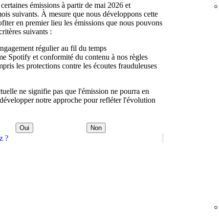
à certaines émissions à partir de mai 2026 et
mois suivants. À mesure que nous développons cette
rofiter en premier lieu les émissions que nous pouvons
ritères suivants :
engagement régulier au fil du temps
rme Spotify et conformité du contenu à nos règles
mpris les protections contre les écoutes frauduleuses
tuelle ne signifie pas que l'émission ne pourra en
développer notre approche pour refléter l'évolution
Oui
Non
z ?