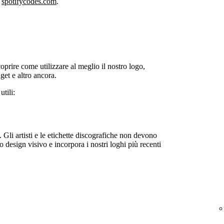
u
spotifycodes.com
.
oprire come utilizzare al meglio il nostro logo,
dget e altro ancora.
utili:
 Gli artisti e le etichette discografiche non devono
uo design visivo e incorpora i nostri loghi più recenti