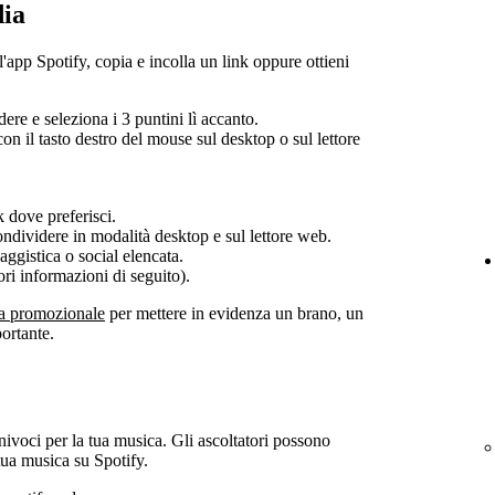
dia
'app Spotify, copia e incolla un link oppure ottieni
ere e seleziona i 3 puntini lì accanto.
on il tasto destro del mouse sul desktop o sul lettore
k dove preferisci.
ndividere in modalità desktop e sul lettore web.
ggistica o social elencata.
i informazioni di seguito).
a promozionale
per mettere in evidenza un brano, un
ortante.
nivoci per la tua musica. Gli ascoltatori possono
tua musica su Spotify.