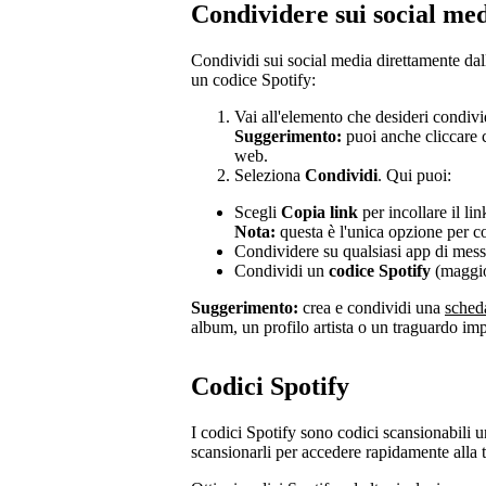
Condividere sui social me
Condividi sui social media direttamente dall
un codice Spotify:
Vai all'elemento che desideri condivid
Suggerimento:
puoi anche cliccare c
web.
Seleziona
Condividi
. Qui puoi:
Scegli
Copia link
per incollare il lin
Nota:
questa è l'unica opzione per co
Condividere su qualsiasi app di messa
Condividi un
codice Spotify
(maggior
Suggerimento:
crea e condividi una
sched
album, un profilo artista o un traguardo imp
Codici Spotify
I codici Spotify sono codici scansionabili u
scansionarli per accedere rapidamente alla 