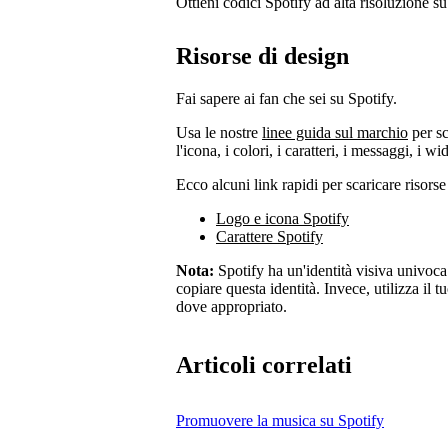
Ottieni codici Spotify ad alta risoluzione s
Risorse di design
Fai sapere ai fan che sei su Spotify.
Usa le nostre
linee guida sul marchio
per sc
l'icona, i colori, i caratteri, i messaggi, i wi
Ecco alcuni link rapidi per scaricare risorse 
Logo e icona Spotify
Carattere Spotify
Nota:
Spotify ha un'identità visiva univoca.
copiare questa identità. Invece, utilizza il t
dove appropriato.
Articoli correlati
Promuovere la musica su Spotify