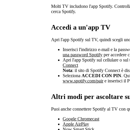
Molti TV includono l'app Spotify. Controll
cerca Spotify.
Accedi a un'app TV
Apri l'app Spotify sul TV, quindi scegli un
Inserisci l'indirizzo e-mail e la pas
una password Spotify
per accedere co
Apri l'app Spotify sul cellulare o sul 
Connect
Nota
: il sito di Spotify Connect è di
Seleziona
ACCEDI CON PIN
. Qui
www.spotify.com/pair
e inserisci il
Altri modi per ascoltare s
Puoi anche connettere Spotify al TV con que
Google Chromecast
Apple AirPlay
Now Smart Stick