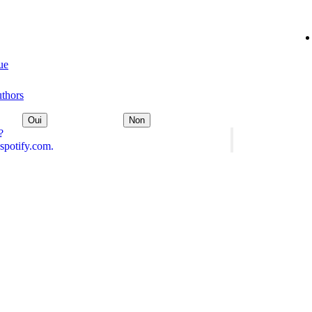
ue
uthors
Oui
Non
?
spotify.com.